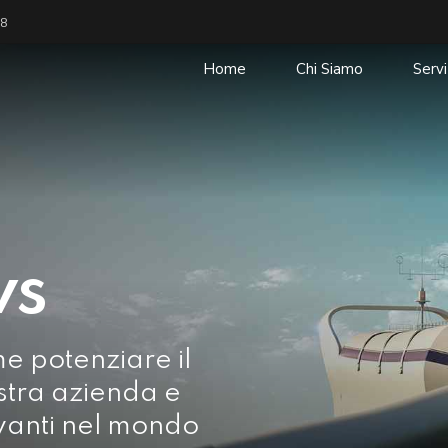
38
Home
Chi Siamo
Servi
ws
me potenziare il
stra azienda e
vanti nel mondo