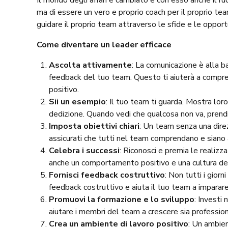
Il mondo degli affari è cambiato e con esso anche il ruol
ma di essere un vero e proprio coach per il proprio t
guidare il proprio team attraverso le sfide e le oppo
Come diventare un leader efficace
Ascolta attivamente
: La comunicazione è alla ba
feedback del tuo team. Questo ti aiuterà a compre
positivo.
Sii un esempio
: Il tuo team ti guarda. Mostra lor
dedizione. Quando vedi che qualcosa non va, prendi 
Imposta obiettivi chiari
: Un team senza una direzi
assicurati che tutti nel team comprendano e siano al
Celebra i successi
: Riconosci e premia le realiz
anche un comportamento positivo e una cultura del 
Fornisci feedback costruttivo
: Non tutti i gior
feedback costruttivo e aiuta il tuo team a imparare 
Promuovi la formazione e lo sviluppo
: Investi
aiutare i membri del team a crescere sia profess
Crea un ambiente di lavoro positivo
: Un ambien