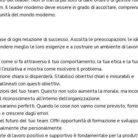
o del leader. Non si tratta più solo di dare ordini o di gestire ris
eam. Il leader moderno deve essere in grado di ascoltare, compren
rtunità del mondo moderno.
se di ogni relazione di successo. Ascolta le preoccupazioni, le id
ndere meglio le loro esigenze e a costruire un ambiente di lavor
o come si fa attraverso il tuo comportamento, la tua etica e la tu
l’iniziativa e mostra come risolvere il problema.
one chiara si disperderà. Stabilisci obiettivi chiari e misurabili e
lineati con questi obiettivi.
zazioni del tuo team. Questo non solo aumenta la morale, ma inco
riconoscimento all’interno dell’organizzazione.
ni saranno perfetti. Quando le cose non vanno come previsto, fornis
e crescere dagli errori.
 nel futuro del tuo team. Offri opportunità di formazione e svilupp
ionalmente che personalmente.
te di lavoro positivo e supportivo è fondamentale per la produtt