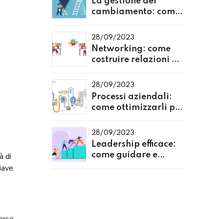
La gestione del
cambiamento: come
affrontare
l'evoluzione del
28/09/2023
mercato
Networking: come
costruire relazioni di
successo nel mondo
degli affari
28/09/2023
Processi aziendali:
come ottimizzarli per
aumentare
l'efficienza
28/09/2023
Leadership efficace:
come guidare e
à di
motivare il tuo team
iave