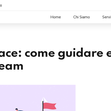
38
Home
Chi Siamo
Servi
cace: come guidare 
 team