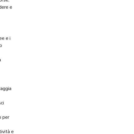
orse,
dere e
ee e i
o
a
raggia
ci
o per
ività e