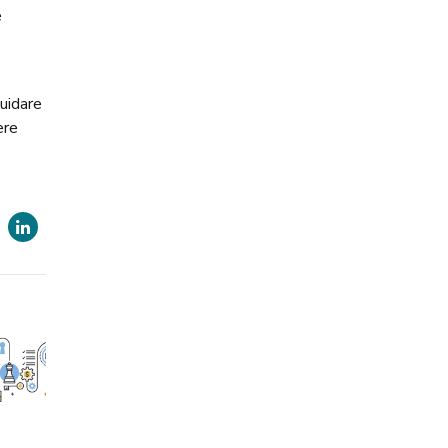
e
guidare
ere