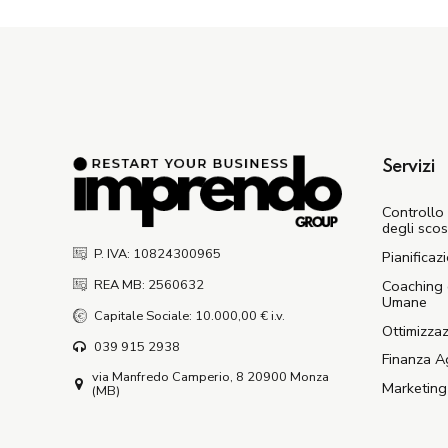
Servizi
Controllo 
degli sco
P. IVA: 10824300965
Pianificaz
Coaching 
REA MB: 2560632
Umane
Capitale Sociale: 10.000,00 € i.v.
Ottimizzaz
039 915 2938
Finanza A
via Manfredo Camperio, 8 20900 Monza
Marketing
(MB)