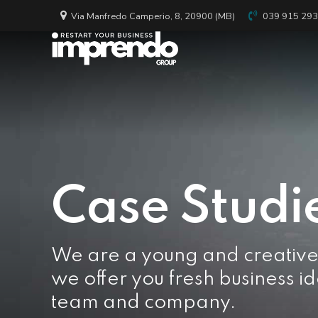
Via Manfredo Camperio, 8, 20900 (MB)
039 915 29
Case Studi
We are a young and creativ
we offer you fresh business id
team and company.