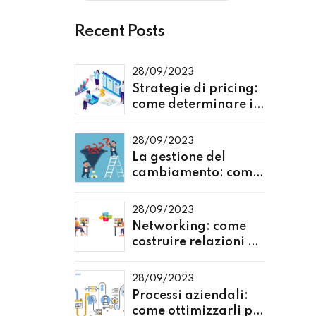
Recent Posts
28/09/2023
Strategie di pricing:
come determinare il
prezzo giusto per i
tuoi prodotti o servizi
28/09/2023
La gestione del
cambiamento: come
affrontare
l'evoluzione del
28/09/2023
mercato
Networking: come
costruire relazioni di
successo nel mondo
e
degli affari
28/09/2023
e
Processi aziendali:
come ottimizzarli per