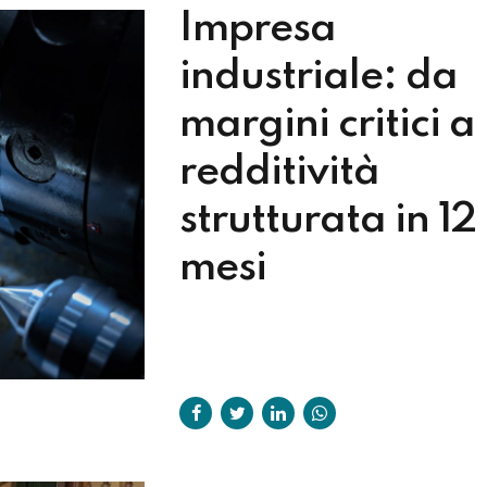
Impresa
industriale: da
margini critici a
redditività
strutturata in 12
mesi
Questo caso studio analizza la
trasformazione di una PMI industrial
caratterizzata da grandi competenz
tecniche ma priva di una struttura di