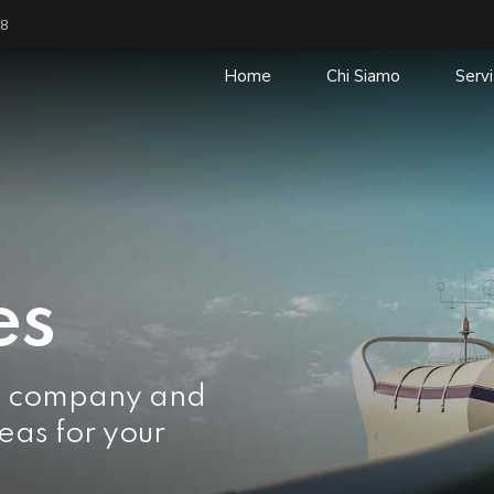
38
Home
Chi Siamo
Servi
es
e company and
eas for your