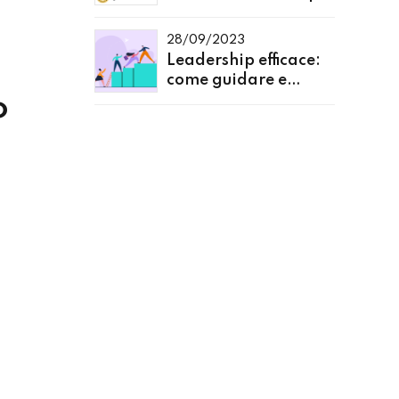
n
aumentare
to
l'efficienza
28/09/2023
Leadership efficace:
come guidare e
o
motivare il tuo team
di
.
a