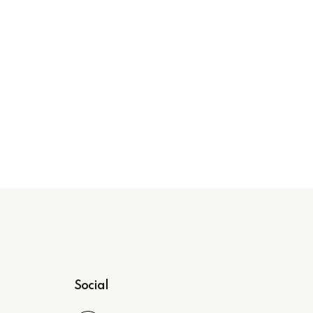
ue
i
Social